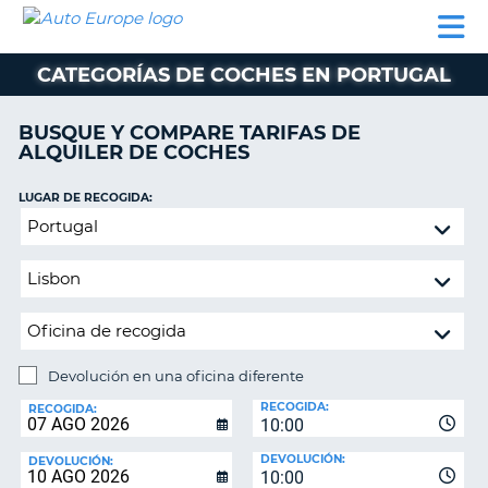
AUTO
ALQUILER
ALQUILER
ALQUILER DE
EUROPE
DE
DE
COLABORADORES
AYUDA
AUTOCARAVANAS
COCHES
COCHES
CATEGORÍAS DE COCHES EN PORTUGAL
ALQUILER
DE
BUSQUE Y COMPARE TARIFAS DE
AUTOCARAVANAS
ALQUILER DE COCHES
AR
COLABORADORES
LUGAR DE RECOGIDA:
AYUDA
Devolución
en
MI
una
CUENTA
oficina
GESTIONAR
diferente
MI
RESERVA
Devolución en una oficina diferente
LUGAR
ESPAÑA
RECOGIDA:
DE
RECOGIDA:
10:00
DEVOLUCIÓN:
DEVOLUCIÓN:
DEVOLUCIÓN:
10:00