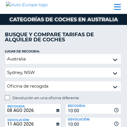
AUTO
ALQUILER
ALQUILER
ALQUILER DE
EUROPE
DE
DE
COLABORADORES
AYUDA
AUTOCARAVANAS
COCHES
COCHES
CATEGORÍAS DE COCHES EN AUSTRALIA
ALQUILER
DE
BUSQUE Y COMPARE TARIFAS DE
AUTOCARAVANAS
ALQUILER DE COCHES
AR
COLABORADORES
LUGAR DE RECOGIDA:
AYUDA
Devolución
en
MI
una
CUENTA
oficina
GESTIONAR
diferente
MI
RESERVA
Devolución en una oficina diferente
LUGAR
ESPAÑA
RECOGIDA:
DE
RECOGIDA:
10:00
DEVOLUCIÓN:
DEVOLUCIÓN:
DEVOLUCIÓN:
10:00