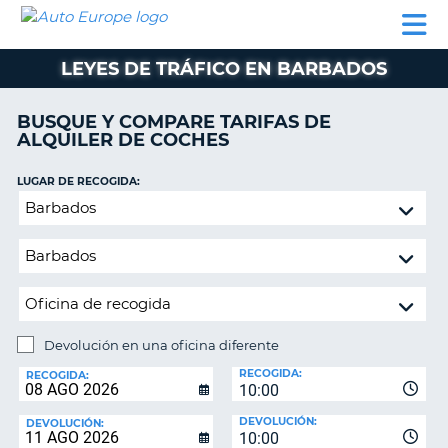
AUTO
ALQUILER
ALQUILER
ALQUILER DE
EUROPE
DE
DE
COLABORADORES
AYUDA
AUTOCARAVANAS
COCHES
COCHES
LEYES DE TRÁFICO EN BARBADOS
ALQUILER
DE
BUSQUE Y COMPARE TARIFAS DE
AUTOCARAVANAS
ALQUILER DE COCHES
AR
COLABORADORES
LUGAR DE RECOGIDA:
AYUDA
Devolución
en
MI
una
CUENTA
oficina
GESTIONAR
diferente
MI
RESERVA
Devolución en una oficina diferente
LUGAR
ESPAÑA
RECOGIDA:
DE
RECOGIDA:
10:00
DEVOLUCIÓN:
DEVOLUCIÓN:
DEVOLUCIÓN:
10:00