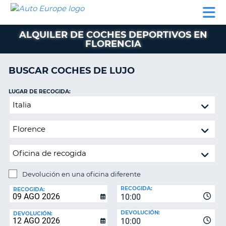
AUTO
ALQUILER
ALQUILER
ALQUILER DE
EUROPE
DE
DE
COLABORADORES
AYUDA
AUTOCARAVANAS
COCHES
COCHES
ALQUILER DE COCHES DEPORTIVOS EN
FLORENCIA
ALQUILER
DE
AUTOCARAVANAS
BUSCAR COCHES DE LUJO
AR
COLABORADORES
LUGAR DE RECOGIDA:
AYUDA
Devolución
en
MI
una
CUENTA
oficina
GESTIONAR
diferente
MI
RESERVA
Devolución en una oficina diferente
LUGAR
ESPAÑA
RECOGIDA:
DE
RECOGIDA:
10:00
DEVOLUCIÓN:
DEVOLUCIÓN:
DEVOLUCIÓN:
10:00