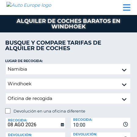
AUTO
ALQUILER
ALQUILER
ALQUILER DE
EUROPE
DE
DE
COLABORADORES
AYUDA
AUTOCARAVANAS
COCHES
COCHES
ALQUILER DE COCHES BARATOS EN
WINDHOEK
ALQUILER
DE
AUTOCARAVANAS
BUSQUE Y COMPARE TARIFAS DE
ALQUILER DE COCHES
AR
COLABORADORES
LUGAR DE RECOGIDA:
AYUDA
Devolución
MI
en
CUENTA
una
oficina
GESTIONAR
diferente
MI
RESERVA
Devolución en una oficina diferente
ESPAÑA
LUGAR
RECOGIDA:
DE
RECOGIDA:
10:00
DEVOLUCIÓN:
DEVOLUCIÓN:
DEVOLUCIÓN: