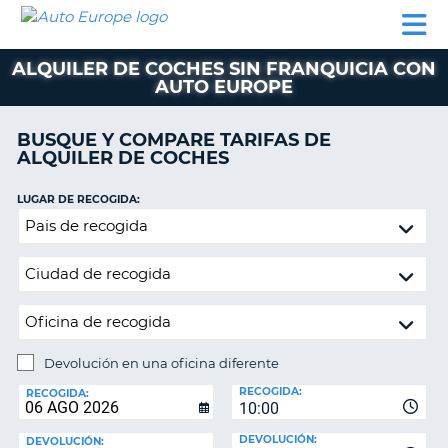
AUTO
ALQUILER
ALQUILER
ALQUILER DE
EUROPE
DE
DE
COLABORADORES
AYU
AUTOCARAVANAS
COCHES
COCHES
ALQUILER DE COCHES SIN FRANQUICIA CON
AUTO EUROPE
ALQUILER
DE
AUTOCARAVANAS
BUSQUE Y COMPARE TARIFAS DE
ALQUILER DE COCHES
AR
COLABORADORES
LUGAR DE RECOGIDA:
AYUDA
Devolución
MI
en
CUENTA
una
oficina
GESTIONAR
diferente
MI
RESERVA
Devolución en una oficina diferente
ESPAÑA
LUGAR
RECOGIDA:
DE
RECOGIDA:
10:00
DEVOLUCIÓN:
DEVOLUCIÓN:
DEVOLUCIÓN: