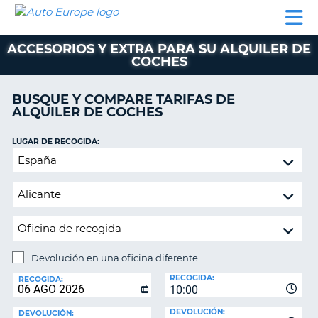
AUTO
ALQUILER
ALQUILER
ALQUILER DE
EUROPE
DE
DE
COLABORADORES
AYUDA
AUTOCARAVANAS
COCHES
COCHES
ACCESORIOS Y EXTRA PARA SU ALQUILER DE
COCHES
ALQUILER
DE
AUTOCARAVANAS
BUSQUE Y COMPARE TARIFAS DE
ALQUILER DE COCHES
AR
COLABORADORES
LUGAR DE RECOGIDA:
AYUDA
Devolución
MI
en
CUENTA
una
oficina
GESTIONAR
diferente
MI
RESERVA
Devolución en una oficina diferente
ESPAÑA
LUGAR
RECOGIDA:
DE
RECOGIDA:
10:00
DEVOLUCIÓN:
DEVOLUCIÓN:
DEVOLUCIÓN: