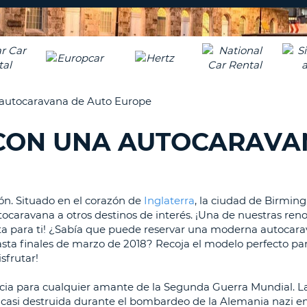
A
NUEV
16
CONT
CAR
C
MÍN
UN
REE
 autocaravana de Auto Europe
LA
LET
CON
MAY
 CON UNA AUTOCARAVA
D
CAN
CON
AL
ME
UN
ón. Situado en el corazón de
Inglaterra
, la ciudad de Birmin
tocaravana a otros destinos de interés. ¡Una de nuestras re
CAR
ta para ti! ¿Sabía que puede reservar una moderna autocar
EN
sta finales de marzo de 2018? Recoja el modelo perfecto pa
MIN
sfrutar!
C
MÍN
licia para cualquier amante de la Segunda Guerra Mundial. L
UN
 casi destruida durante el bombardeo de la Alemania nazi 