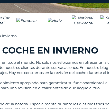
A
NUEV
16
CONT
CAR
C
MÍN
UN
REE
 invierno
LA
LET
CON
MAY
 COCHE EN INVIERNO
D
CAN
CON
AL
er en todo el mundo. No sólo nos esforzamos en ofrecer un al
ME
de nuestros clientes durante sus vacaciones. En nuestro blo
UN
iajes. Hoy nos centramos en la revisión del coche durante el i
CAR
EN
ntenimiento apropiado para garantizar su funcionamiento.Le
MIN
ra una revisión en el taller antes de que llegue el frío.
C
MÍN
 de la batería. Especialmente durante los días más fríos de
UN