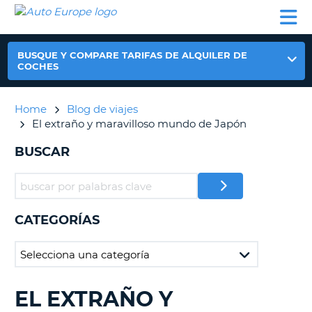
AUTO
ALQUILER
ALQUILER
ALQUILER DE
EUROPE
DE
DE
COLABORADORES
AYUDA
AUTOCARAVANAS
COCHES
COCHES
BUSQUE Y COMPARE TARIFAS DE ALQUILER DE
ALQUILER
COCHES
DE
AUTOCARAVANAS
Home
Blog de viajes
AR
COLABORADORES
El extraño y maravilloso mundo de Japón
AYUDA
BUSCAR
MI
CUENTA
GESTIONAR
MI
CATEGORÍAS
RESERVA
ESPAÑA
EL EXTRAÑO Y
BUSCANDO......