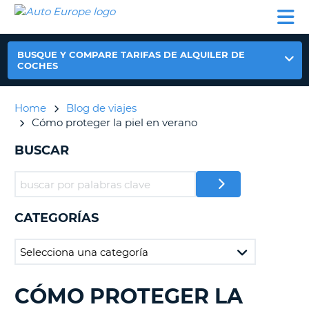
AUTO
ALQUILER
ALQUILER
ALQUILER DE
EUROPE
DE
DE
COLABORADORES
AYUDA
AUTOCARAVANAS
COCHES
COCHES
BUSQUE Y COMPARE TARIFAS DE ALQUILER DE
ALQUILER
COCHES
DE
AUTOCARAVANAS
Home
Blog de viajes
AR
COLABORADORES
Cómo proteger la piel en verano
AYUDA
BUSCAR
MI
CUENTA
GESTIONAR
MI
CATEGORÍAS
RESERVA
ESPAÑA
CÓMO PROTEGER LA
BUSCANDO......