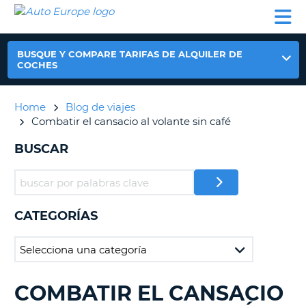
AUTO
ALQUILER
ALQUILER
ALQUILER DE
EUROPE
DE
DE
COLABORADORES
AYUDA
AUTOCARAVANAS
COCHES
COCHES
BUSQUE Y COMPARE TARIFAS DE ALQUILER DE
ALQUILER
COCHES
DE
AUTOCARAVANAS
Home
Blog de viajes
AR
COLABORADORES
Combatir el cansacio al volante sin café
AYUDA
BUSCAR
MI
CUENTA
GESTIONAR
MI
CATEGORÍAS
RESERVA
ESPAÑA
COMBATIR EL CANSACIO
BUSCANDO......