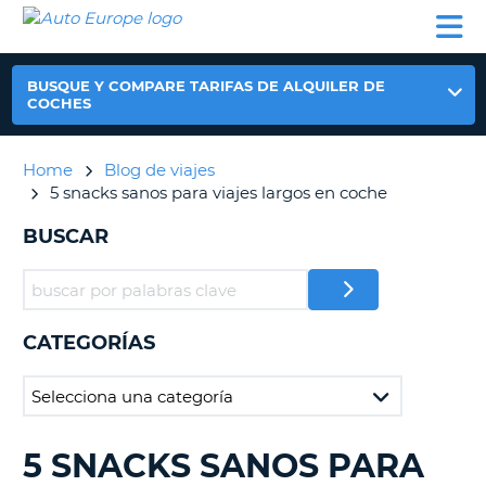
AUTO
ALQUILER
ALQUILER
ALQUILER DE
EUROPE
DE
DE
COLABORADORES
AYUDA
AUTOCARAVANAS
COCHES
COCHES
BUSQUE Y COMPARE TARIFAS DE ALQUILER DE
ALQUILER
COCHES
DE
AUTOCARAVANAS
Home
Blog de viajes
AR
COLABORADORES
5 snacks sanos para viajes largos en coche
AYUDA
BUSCAR
MI
CUENTA
GESTIONAR
MI
CATEGORÍAS
RESERVA
ESPAÑA
5 SNACKS SANOS PARA
BUSCANDO......