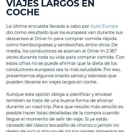
VIAJES LARGOS EN
COCHE
La última encuesta llevada a cabo por
Auto Europe
dio como resultado que los europeos van durante sus
descansos al Drive-In para comprar comida rápida
como hamburguesas y sandwiches, entre otros. De
media, los conductores se acercan al Drive-In 2.187
veces durante toda su vida para comprar comida. Con
estas cifras no se puede afirmar que la dieta de los
conductores europeos sea la más saludable. Por eso,
presentamos algunos snacks sanos y sabrosos que
pueden llevarse en viajes largos en coche.
Aunque esta opción obliga a planificar y envasar
también se trata de una buena forma de ahorrar
durante un road trip. Para que resulte más sencillo es
posible hacer listas detalladas de la compra cuando
llegue el momento de salir de viaje. Si ya estás
cansado del clásico bocadillo de chorizo o jamón no
dejéis de incluir alguno de los siguientes alimentos en
V