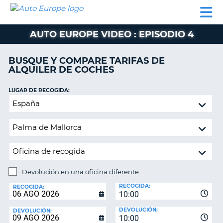
AUTO
ALQUILER
ALQUILER
ALQUILER DE
EUROPE
DE
DE
COLABORADORES
AYUDA
AUTOCARAVANAS
COCHES
COCHES
AUTO EUROPE VIDEO : EPISODIO 4
ALQUILER
DE
BUSQUE Y COMPARE TARIFAS DE
AUTOCARAVANAS
ALQUILER DE COCHES
AR
COLABORADORES
LUGAR DE RECOGIDA:
AYUDA
Devolución
en
MI
una
CUENTA
oficina
GESTIONAR
diferente
MI
RESERVA
Devolución en una oficina diferente
LUGAR
ESPAÑA
RECOGIDA:
DE
RECOGIDA:
10:00
DEVOLUCIÓN:
DEVOLUCIÓN:
DEVOLUCIÓN:
10:00