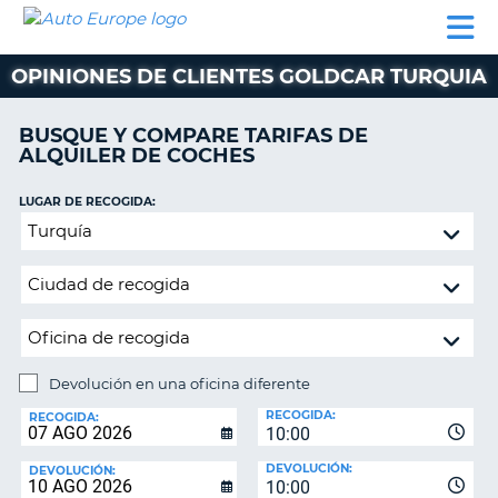
AUTO
ALQUILER
ALQUILER
ALQUILER DE
EUROPE
DE
DE
COLABORADORES
AYUDA
AUTOCARAVANAS
COCHES
COCHES
OPINIONES DE CLIENTES GOLDCAR TURQUIA
ALQUILER
DE
BUSQUE Y COMPARE TARIFAS DE
AUTOCARAVANAS
ALQUILER DE COCHES
AR
COLABORADORES
LUGAR DE RECOGIDA:
AYUDA
Devolución
en
MI
una
CUENTA
oficina
GESTIONAR
diferente
MI
RESERVA
Devolución en una oficina diferente
LUGAR
ESPAÑA
RECOGIDA:
DE
RECOGIDA:
10:00
DEVOLUCIÓN:
DEVOLUCIÓN:
DEVOLUCIÓN:
10:00