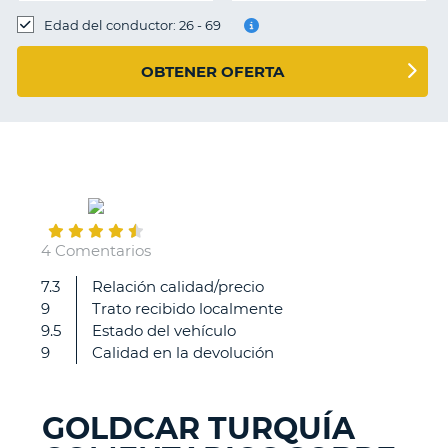
Edad del conductor: 26 - 69
OBTENER OFERTA
May
28
4 Comentarios
7.3
Relación calidad/precio
Was
9
Trato recibido localmente
quick
9.5
Estado del vehículo
and
9
Calidad en la devolución
good
GOLDCAR TURQUÍA
V