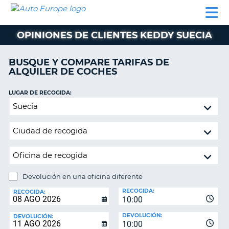
AUTO
ALQUILER
ALQUILER
ALQUILER DE
EUROPE
DE
DE
COLABORADORES
AYUDA
AUTOCARAVANAS
COCHES
COCHES
OPINIONES DE CLIENTES KEDDY SUECIA
ALQUILER
DE
BUSQUE Y COMPARE TARIFAS DE
AUTOCARAVANAS
ALQUILER DE COCHES
AR
COLABORADORES
LUGAR DE RECOGIDA:
AYUDA
Devolución
en
MI
una
CUENTA
oficina
GESTIONAR
diferente
MI
RESERVA
Devolución en una oficina diferente
LUGAR
ESPAÑA
RECOGIDA:
DE
RECOGIDA:
10:00
DEVOLUCIÓN:
DEVOLUCIÓN:
DEVOLUCIÓN:
10:00