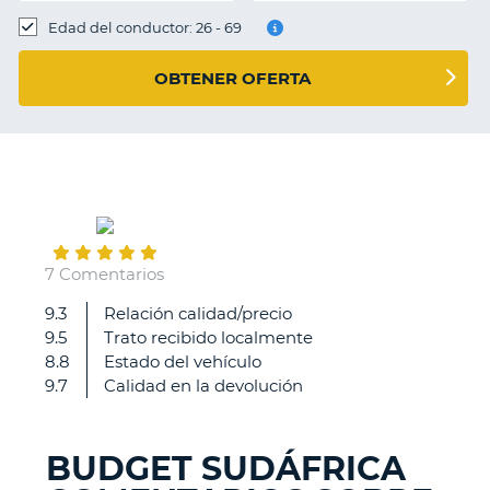
Edad del conductor: 26 - 69
OBTENER OFERTA
May
26
7 Comentarios
9.3
Relación calidad/precio
Todo
9.5
Trato recibido localmente
correcto
8.8
Estado del vehículo
9.7
Calidad en la devolución
BUDGET SUDÁFRICA
V