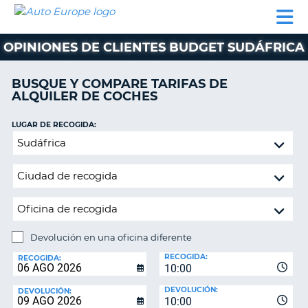
AUTO
ALQUILER
ALQUILER
ALQUILER DE
EUROPE
DE
DE
COLABORADORES
AYUDA
AUTOCARAVANAS
COCHES
COCHES
OPINIONES DE CLIENTES BUDGET SUDÁFRICA
ALQUILER
DE
BUSQUE Y COMPARE TARIFAS DE
AUTOCARAVANAS
ALQUILER DE COCHES
AR
COLABORADORES
LUGAR DE RECOGIDA:
AYUDA
Devolución
en
MI
una
CUENTA
oficina
GESTIONAR
diferente
MI
RESERVA
Devolución en una oficina diferente
LUGAR
ESPAÑA
RECOGIDA:
DE
RECOGIDA:
10:00
DEVOLUCIÓN:
DEVOLUCIÓN:
DEVOLUCIÓN:
10:00