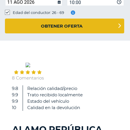
10:00
Edad del conductor: 26 - 69
OBTENER OFERTA
February
04
8 Comentarios
9.8
Relación calidad/precio
Todo
9.9
Trato recibido localmente
correcto
9.9
Estado del vehículo
10
Calidad en la devolución
ALAMO REPÚBLICA
V