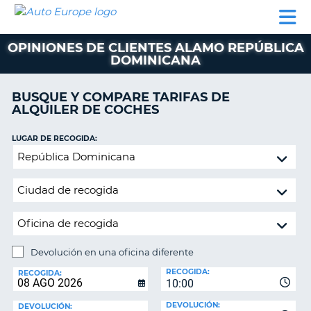
AUTO
ALQUILER
ALQUILER
ALQUILER DE
EUROPE
DE
DE
COLABORADORES
AYUDA
AUTOCARAVANAS
COCHES
COCHES
OPINIONES DE CLIENTES ALAMO REPÚBLICA
DOMINICANA
ALQUILER
DE
AUTOCARAVANAS
BUSQUE Y COMPARE TARIFAS DE
ALQUILER DE COCHES
AR
COLABORADORES
LUGAR DE RECOGIDA:
AYUDA
Devolución
MI
en
CUENTA
una
oficina
GESTIONAR
diferente
MI
RESERVA
Devolución en una oficina diferente
ESPAÑA
LUGAR
RECOGIDA:
DE
RECOGIDA:
10:00
DEVOLUCIÓN:
DEVOLUCIÓN:
DEVOLUCIÓN: