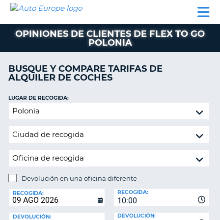
AUTO
ALQUILER
ALQUILER
ALQUILER DE
EUROPE
DE
DE
COLABORADORES
AYUDA
AUTOCARAVANAS
COCHES
COCHES
OPINIONES DE CLIENTES DE FLEX TO GO
POLONIA
ALQUILER
DE
AUTOCARAVANAS
BUSQUE Y COMPARE TARIFAS DE
ALQUILER DE COCHES
AR
COLABORADORES
LUGAR DE RECOGIDA:
AYUDA
Devolución
MI
en
CUENTA
una
oficina
GESTIONAR
diferente
MI
RESERVA
Devolución en una oficina diferente
ESPAÑA
LUGAR
RECOGIDA:
DE
RECOGIDA:
10:00
DEVOLUCIÓN:
DEVOLUCIÓN:
DEVOLUCIÓN: