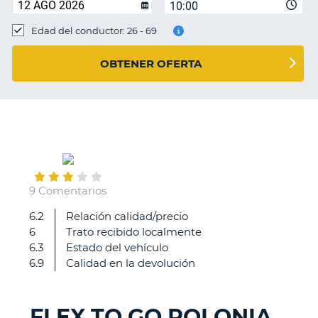
10:00
Edad del conductor: 26 - 69
OBTENER OFERTA
March
25
9 Comentarios
6.2
Relación calidad/precio
Te
6
Trato recibido localmente
quieren
6.3
Estado del vehículo
obligar
6.9
Calidad en la devolución
sacar
el
seguro
FLEX TO GO POLONIA
a
V