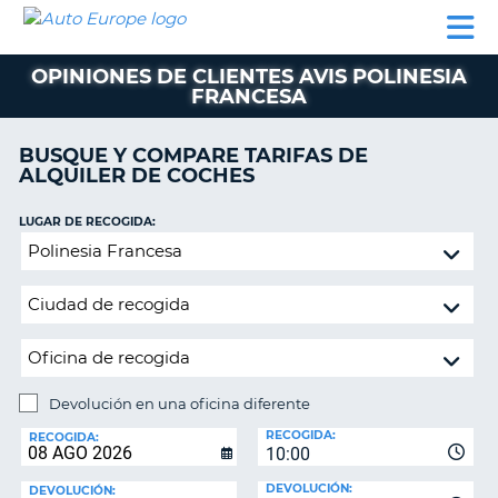
AUTO
ALQUILER
ALQUILER
ALQUILER DE
EUROPE
DE
DE
COLABORADORES
AYUDA
AUTOCARAVANAS
COCHES
COCHES
OPINIONES DE CLIENTES AVIS POLINESIA
FRANCESA
ALQUILER
DE
AUTOCARAVANAS
BUSQUE Y COMPARE TARIFAS DE
ALQUILER DE COCHES
AR
COLABORADORES
LUGAR DE RECOGIDA:
AYUDA
Devolución
MI
en
CUENTA
una
oficina
GESTIONAR
diferente
MI
RESERVA
Devolución en una oficina diferente
ESPAÑA
LUGAR
RECOGIDA:
DE
RECOGIDA:
10:00
DEVOLUCIÓN:
DEVOLUCIÓN:
DEVOLUCIÓN: