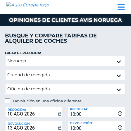
AUTO
ALQUILER
ALQUILER
ALQUILER DE
EUROPE
DE
DE
COLABORADORES
AYUDA
AUTOCARAVANAS
COCHES
COCHES
OPINIONES DE CLIENTES AVIS NORUEGA
ALQUILER
DE
BUSQUE Y COMPARE TARIFAS DE
AUTOCARAVANAS
ALQUILER DE COCHES
AR
COLABORADORES
LUGAR DE RECOGIDA:
AYUDA
Devolución
en
MI
una
CUENTA
oficina
GESTIONAR
diferente
MI
RESERVA
Devolución en una oficina diferente
LUGAR
ESPAÑA
RECOGIDA:
DE
RECOGIDA:
10:00
DEVOLUCIÓN:
DEVOLUCIÓN:
DEVOLUCIÓN:
10:00