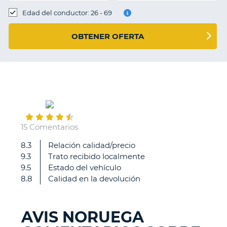
Edad del conductor: 26 - 69
OBTENER OFERTA
June
24
15 Comentarios
8.3
Relación calidad/precio
Muy
9.3
Trato recibido localmente
fácil,
9.5
Estado del vehículo
claro
8.8
Calidad en la devolución
y
rápido.
AVIS NORUEGA
V