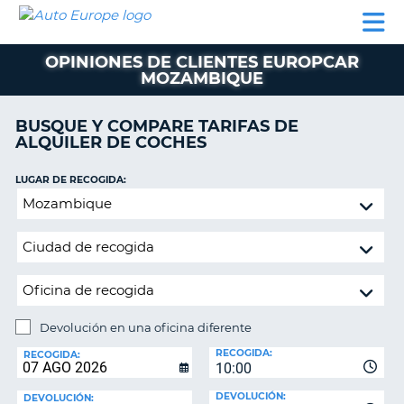
AUTO
ALQUILER
ALQUILER
ALQUILER DE
EUROPE
DE
DE
COLABORADORES
AYUDA
AUTOCARAVANAS
COCHES
COCHES
OPINIONES DE CLIENTES EUROPCAR
MOZAMBIQUE
ALQUILER
DE
AUTOCARAVANAS
BUSQUE Y COMPARE TARIFAS DE
ALQUILER DE COCHES
AR
COLABORADORES
LUGAR DE RECOGIDA:
AYUDA
Devolución
MI
en
CUENTA
una
oficina
GESTIONAR
diferente
MI
RESERVA
Devolución en una oficina diferente
ESPAÑA
LUGAR
RECOGIDA:
DE
RECOGIDA:
10:00
DEVOLUCIÓN:
DEVOLUCIÓN:
DEVOLUCIÓN: