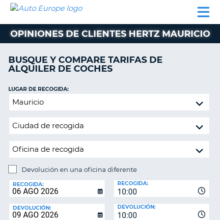
AUTO
ALQUILER
ALQUILER
ALQUILER DE
EUROPE
DE
DE
COLABORADORES
AYUDA
AUTOCARAVANAS
COCHES
COCHES
OPINIONES DE CLIENTES HERTZ MAURICIO
ALQUILER
DE
BUSQUE Y COMPARE TARIFAS DE
AUTOCARAVANAS
ALQUILER DE COCHES
AR
COLABORADORES
LUGAR DE RECOGIDA:
AYUDA
Devolución
en
MI
una
CUENTA
oficina
GESTIONAR
diferente
MI
RESERVA
Devolución en una oficina diferente
LUGAR
ESPAÑA
RECOGIDA:
DE
RECOGIDA:
10:00
DEVOLUCIÓN:
DEVOLUCIÓN:
DEVOLUCIÓN:
10:00