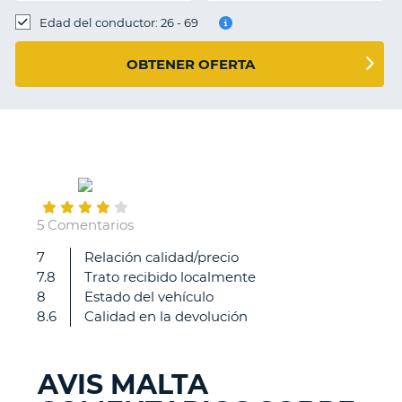
Edad del conductor: 26 - 69
OBTENER OFERTA
October
19
5 Comentarios
7
Relación calidad/precio
Rápido.
7.8
Trato recibido localmente
Bloqueos
8
Estado del vehículo
por
8.6
Calidad en la devolución
Franquicia
y
devolución
AVIS MALTA
de
V