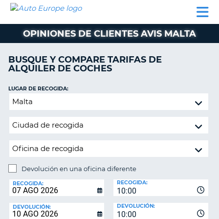
AUTO
ALQUILER
ALQUILER
ALQUILER DE
EUROPE
DE
DE
COLABORADORES
AYUDA
AUTOCARAVANAS
COCHES
COCHES
OPINIONES DE CLIENTES AVIS MALTA
ALQUILER
DE
BUSQUE Y COMPARE TARIFAS DE
AUTOCARAVANAS
ALQUILER DE COCHES
AR
COLABORADORES
LUGAR DE RECOGIDA:
AYUDA
Devolución
en
MI
una
CUENTA
oficina
GESTIONAR
diferente
MI
RESERVA
Devolución en una oficina diferente
LUGAR
ESPAÑA
RECOGIDA:
DE
RECOGIDA:
10:00
DEVOLUCIÓN:
DEVOLUCIÓN:
DEVOLUCIÓN:
10:00