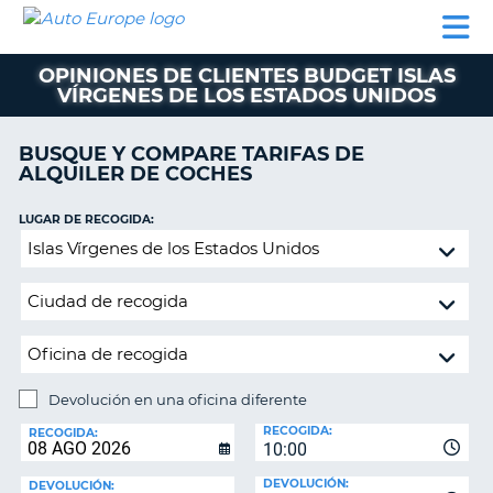
AUTO
ALQUILER
ALQUILER
ALQUILER DE
EUROPE
DE
DE
COLABORADORES
AYUDA
AUTOCARAVANAS
COCHES
COCHES
OPINIONES DE CLIENTES BUDGET ISLAS
VÍRGENES DE LOS ESTADOS UNIDOS
ALQUILER
DE
AUTOCARAVANAS
BUSQUE Y COMPARE TARIFAS DE
ALQUILER DE COCHES
AR
COLABORADORES
LUGAR DE RECOGIDA:
AYUDA
Devolución
MI
en
CUENTA
una
oficina
GESTIONAR
diferente
MI
RESERVA
Devolución en una oficina diferente
ESPAÑA
LUGAR
RECOGIDA:
DE
RECOGIDA:
10:00
DEVOLUCIÓN:
DEVOLUCIÓN:
DEVOLUCIÓN: