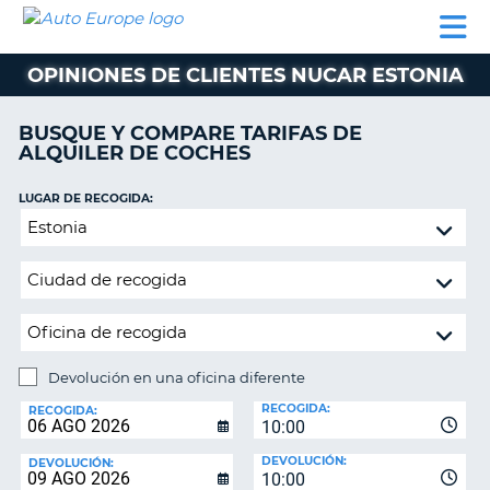
AUTO
ALQUILER
ALQUILER
ALQUILER DE
EUROPE
DE
DE
COLABORADORES
AYUDA
AUTOCARAVANAS
COCHES
COCHES
OPINIONES DE CLIENTES NUCAR ESTONIA
ALQUILER
DE
BUSQUE Y COMPARE TARIFAS DE
AUTOCARAVANAS
ALQUILER DE COCHES
AR
COLABORADORES
LUGAR DE RECOGIDA:
AYUDA
Devolución
en
MI
una
CUENTA
oficina
GESTIONAR
diferente
MI
RESERVA
Devolución en una oficina diferente
LUGAR
ESPAÑA
RECOGIDA:
DE
RECOGIDA:
10:00
DEVOLUCIÓN:
DEVOLUCIÓN:
DEVOLUCIÓN:
10:00