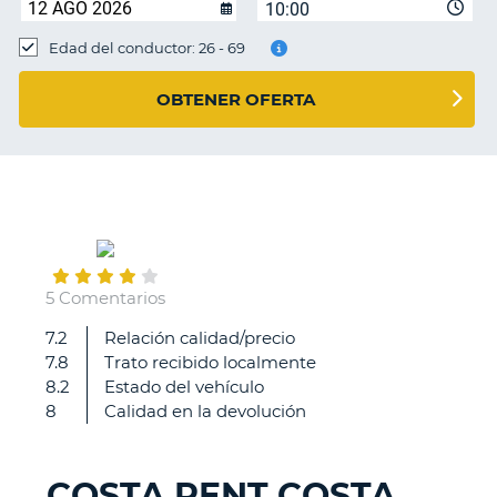
10:00
Edad del conductor: 26 - 69
OBTENER OFERTA
June
22
5 Comentarios
7.2
Relación calidad/precio
Con
7.8
Trato recibido localmente
Costa
8.2
Estado del vehículo
todo
8
Calidad en la devolución
perfecto,
con
Auto
COSTA RENT COSTA
Europe,
V