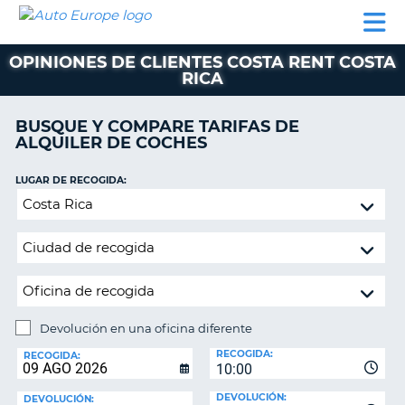
AUTO
ALQUILER
ALQUILER
ALQUILER DE
EUROPE
DE
DE
COLABORADORES
AYUDA
AUTOCARAVANAS
COCHES
COCHES
OPINIONES DE CLIENTES COSTA RENT COSTA
RICA
ALQUILER
DE
AUTOCARAVANAS
BUSQUE Y COMPARE TARIFAS DE
ALQUILER DE COCHES
AR
COLABORADORES
LUGAR DE RECOGIDA:
AYUDA
Devolución
MI
en
CUENTA
una
oficina
GESTIONAR
diferente
MI
RESERVA
Devolución en una oficina diferente
ESPAÑA
LUGAR
RECOGIDA:
DE
RECOGIDA:
10:00
DEVOLUCIÓN:
DEVOLUCIÓN:
DEVOLUCIÓN: