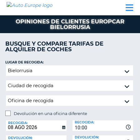
AUTO
ALQUILER
ALQUILER
ALQUILER DE
EUROPE
DE
DE
COLABORADORES
AYUDA
AUTOCARAVANAS
COCHES
COCHES
OPINIONES DE CLIENTES EUROPCAR
BIELORRUSIA
ALQUILER
DE
AUTOCARAVANAS
BUSQUE Y COMPARE TARIFAS DE
ALQUILER DE COCHES
AR
COLABORADORES
LUGAR DE RECOGIDA:
AYUDA
Devolución
MI
en
CUENTA
una
oficina
GESTIONAR
diferente
MI
RESERVA
Devolución en una oficina diferente
ESPAÑA
LUGAR
RECOGIDA:
DE
RECOGIDA:
10:00
DEVOLUCIÓN:
DEVOLUCIÓN:
DEVOLUCIÓN: