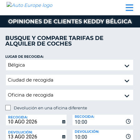
AUTO
ALQUILER
ALQUILER
ALQUILER DE
EUROPE
DE
DE
COLABORADORES
AYUDA
AUTOCARAVANAS
COCHES
COCHES
OPINIONES DE CLIENTES KEDDY BÉLGICA
ALQUILER
DE
BUSQUE Y COMPARE TARIFAS DE
AUTOCARAVANAS
ALQUILER DE COCHES
AR
COLABORADORES
LUGAR DE RECOGIDA:
AYUDA
Devolución
en
MI
una
CUENTA
oficina
GESTIONAR
diferente
MI
RESERVA
Devolución en una oficina diferente
LUGAR
ESPAÑA
RECOGIDA:
DE
RECOGIDA:
10:00
DEVOLUCIÓN:
DEVOLUCIÓN:
DEVOLUCIÓN:
10:00