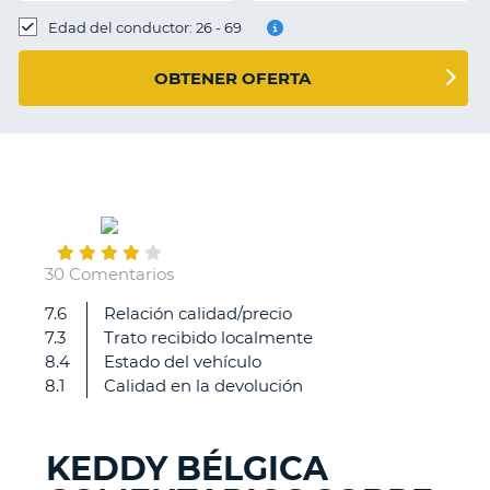
Edad del conductor: 26 - 69
OBTENER OFERTA
May
20
30 Comentarios
7.6
Relación calidad/precio
Difícil
7.3
Trato recibido localmente
las
8.4
Estado del vehículo
indicaciones
8.1
Calidad en la devolución
de
recogida
y
KEDDY BÉLGICA
devolución
V