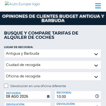
AUTO
ALQUILER
ALQUILER
ALQUILER DE
EUROPE
DE
DE
COLABORADORES
AYUDA
AUTOCARAVANAS
COCHES
COCHES
OPINIONES DE CLIENTES BUDGET ANTIGUA Y
BARBUDA
ALQUILER
DE
AUTOCARAVANAS
BUSQUE Y COMPARE TARIFAS DE
ALQUILER DE COCHES
AR
COLABORADORES
LUGAR DE RECOGIDA:
AYUDA
Devolución
MI
en
CUENTA
una
oficina
GESTIONAR
diferente
MI
RESERVA
Devolución en una oficina diferente
ESPAÑA
LUGAR
RECOGIDA:
DE
RECOGIDA:
10:00
DEVOLUCIÓN:
DEVOLUCIÓN:
DEVOLUCIÓN: