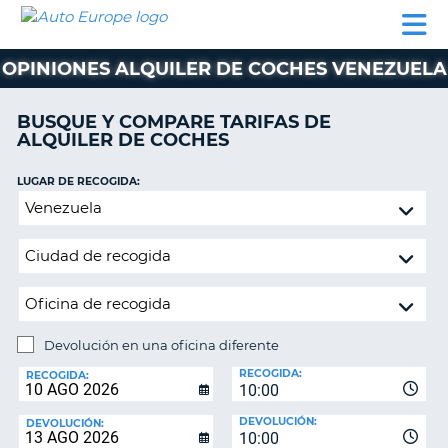
AUTO
ALQUILER
ALQUILER
ALQUILER DE
EUROPE
DE
DE
COLABORADORES
AYUDA
AUTOCARAVANAS
COCHES
COCHES
OPINIONES ALQUILER DE COCHES VENEZUELA
ALQUILER
DE
BUSQUE Y COMPARE TARIFAS DE
AUTOCARAVANAS
ALQUILER DE COCHES
AR
COLABORADORES
LUGAR DE RECOGIDA:
AYUDA
Devolución
en
MI
una
CUENTA
oficina
GESTIONAR
diferente
MI
RESERVA
Devolución en una oficina diferente
LUGAR
ESPAÑA
RECOGIDA:
DE
RECOGIDA:
10:00
DEVOLUCIÓN:
DEVOLUCIÓN:
DEVOLUCIÓN:
10:00