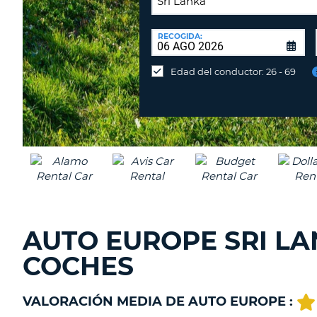
LUGAR
DE
RECOGIDA:
Devolución
DEVOLUCIÓN:
en
Edad del conductor: 26 - 69
una
oficina
diferente
AUTO EUROPE SRI LA
COCHES
VALORACIÓN MEDIA DE AUTO EUROPE :