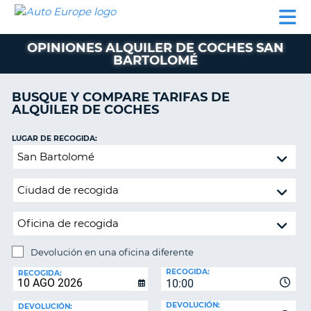
AUTO
ALQUILER
ALQUILER
ALQUILER DE
EUROPE
DE
DE
COLABORADORES
AYUDA
AUTOCARAVANAS
COCHES
COCHES
OPINIONES ALQUILER DE COCHES SAN
BARTOLOMÉ
ALQUILER
DE
AUTOCARAVANAS
BUSQUE Y COMPARE TARIFAS DE
ALQUILER DE COCHES
AR
COLABORADORES
LUGAR DE RECOGIDA:
AYUDA
Devolución
MI
en
CUENTA
una
oficina
GESTIONAR
diferente
MI
RESERVA
Devolución en una oficina diferente
ESPAÑA
LUGAR
RECOGIDA:
DE
RECOGIDA:
10:00
DEVOLUCIÓN:
DEVOLUCIÓN:
DEVOLUCIÓN: