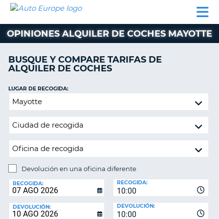
AUTO
ALQUILER
ALQUILER
ALQUILER DE
EUROPE
DE
DE
COLABORADORES
AYUDA
AUTOCARAVANAS
COCHES
COCHES
OPINIONES ALQUILER DE COCHES MAYOTTE
ALQUILER
DE
BUSQUE Y COMPARE TARIFAS DE
AUTOCARAVANAS
ALQUILER DE COCHES
AR
COLABORADORES
LUGAR DE RECOGIDA:
AYUDA
Devolución
en
MI
una
CUENTA
oficina
GESTIONAR
diferente
MI
RESERVA
Devolución en una oficina diferente
LUGAR
ESPAÑA
RECOGIDA:
DE
RECOGIDA:
10:00
DEVOLUCIÓN:
DEVOLUCIÓN:
DEVOLUCIÓN:
10:00