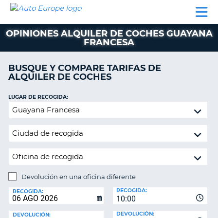
AUTO
ALQUILER
ALQUILER
ALQUILER DE
EUROPE
DE
DE
COLABORADORES
AYUDA
AUTOCARAVANAS
COCHES
COCHES
OPINIONES ALQUILER DE COCHES GUAYANA
FRANCESA
ALQUILER
DE
AUTOCARAVANAS
BUSQUE Y COMPARE TARIFAS DE
ALQUILER DE COCHES
AR
COLABORADORES
LUGAR DE RECOGIDA:
AYUDA
Devolución
MI
en
CUENTA
una
oficina
GESTIONAR
diferente
MI
RESERVA
Devolución en una oficina diferente
ESPAÑA
LUGAR
RECOGIDA:
DE
RECOGIDA:
10:00
DEVOLUCIÓN:
DEVOLUCIÓN:
DEVOLUCIÓN: