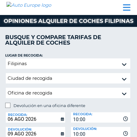
AUTO
ALQUILER
ALQUILER
ALQUILER DE
EUROPE
DE
DE
COLABORADORES
AYUDA
AUTOCARAVANAS
COCHES
COCHES
OPINIONES ALQUILER DE COCHES FILIPINAS
ALQUILER
DE
BUSQUE Y COMPARE TARIFAS DE
AUTOCARAVANAS
ALQUILER DE COCHES
AR
COLABORADORES
LUGAR DE RECOGIDA:
AYUDA
Devolución
en
MI
una
CUENTA
oficina
GESTIONAR
diferente
MI
RESERVA
Devolución en una oficina diferente
LUGAR
ESPAÑA
RECOGIDA:
DE
RECOGIDA:
10:00
DEVOLUCIÓN:
DEVOLUCIÓN:
DEVOLUCIÓN:
10:00