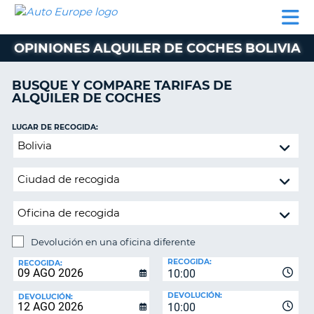
AUTO
ALQUILER
ALQUILER
ALQUILER DE
EUROPE
DE
DE
COLABORADORES
AYUDA
AUTOCARAVANAS
COCHES
COCHES
OPINIONES ALQUILER DE COCHES BOLIVIA
ALQUILER
DE
BUSQUE Y COMPARE TARIFAS DE
AUTOCARAVANAS
ALQUILER DE COCHES
AR
COLABORADORES
LUGAR DE RECOGIDA:
AYUDA
Devolución
en
MI
una
CUENTA
oficina
GESTIONAR
diferente
MI
RESERVA
Devolución en una oficina diferente
LUGAR
ESPAÑA
RECOGIDA:
DE
RECOGIDA:
10:00
DEVOLUCIÓN:
DEVOLUCIÓN:
DEVOLUCIÓN:
10:00