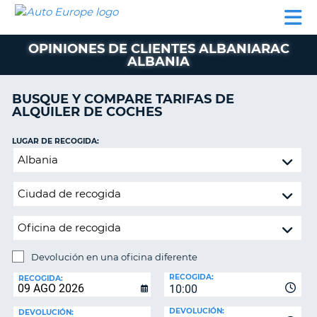
AUTO
ALQUILER
ALQUILER
ALQUILER DE
EUROPE
DE
DE
COLABORADORES
AYUDA
AUTOCARAVANAS
COCHES
COCHES
OPINIONES DE CLIENTES ALBANIARAC
ALBANIA
ALQUILER
DE
AUTOCARAVANAS
BUSQUE Y COMPARE TARIFAS DE
ALQUILER DE COCHES
AR
COLABORADORES
LUGAR DE RECOGIDA:
AYUDA
Devolución
MI
en
CUENTA
una
oficina
GESTIONAR
diferente
MI
RESERVA
Devolución en una oficina diferente
ESPAÑA
LUGAR
RECOGIDA:
DE
RECOGIDA:
10:00
DEVOLUCIÓN:
DEVOLUCIÓN:
DEVOLUCIÓN: