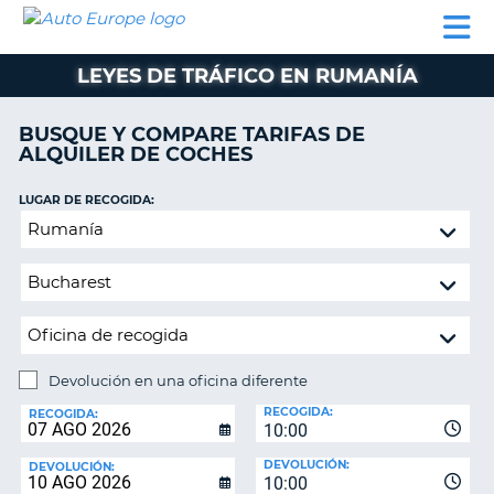
AUTO
ALQUILER
ALQUILER
ALQUILER DE
EUROPE
DE
DE
COLABORADORES
AYUDA
AUTOCARAVANAS
COCHES
COCHES
LEYES DE TRÁFICO EN RUMANÍA
ALQUILER
DE
BUSQUE Y COMPARE TARIFAS DE
AUTOCARAVANAS
ALQUILER DE COCHES
AR
COLABORADORES
LUGAR DE RECOGIDA:
AYUDA
Devolución
en
MI
una
CUENTA
oficina
GESTIONAR
diferente
MI
RESERVA
Devolución en una oficina diferente
LUGAR
ESPAÑA
RECOGIDA:
DE
RECOGIDA:
10:00
DEVOLUCIÓN:
DEVOLUCIÓN:
DEVOLUCIÓN:
10:00