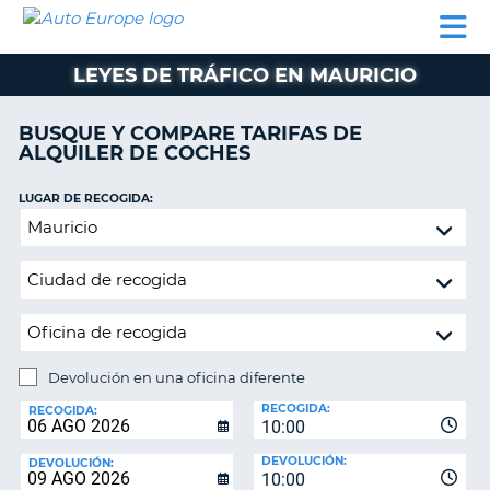
AUTO
ALQUILER
ALQUILER
ALQUILER DE
EUROPE
DE
DE
COLABORADORES
AYUDA
AUTOCARAVANAS
COCHES
COCHES
LEYES DE TRÁFICO EN MAURICIO
ALQUILER
DE
BUSQUE Y COMPARE TARIFAS DE
AUTOCARAVANAS
ALQUILER DE COCHES
AR
COLABORADORES
LUGAR DE RECOGIDA:
AYUDA
Devolución
en
MI
una
CUENTA
oficina
GESTIONAR
diferente
MI
RESERVA
Devolución en una oficina diferente
LUGAR
ESPAÑA
RECOGIDA:
DE
RECOGIDA:
10:00
DEVOLUCIÓN:
DEVOLUCIÓN:
DEVOLUCIÓN:
10:00