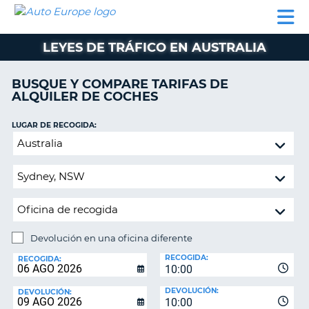
AUTO
ALQUILER
ALQUILER
ALQUILER DE
EUROPE
DE
DE
COLABORADORES
AYUDA
AUTOCARAVANAS
COCHES
COCHES
LEYES DE TRÁFICO EN AUSTRALIA
ALQUILER
DE
BUSQUE Y COMPARE TARIFAS DE
AUTOCARAVANAS
ALQUILER DE COCHES
AR
COLABORADORES
LUGAR DE RECOGIDA:
AYUDA
Devolución
en
MI
una
CUENTA
oficina
GESTIONAR
diferente
MI
RESERVA
Devolución en una oficina diferente
LUGAR
ESPAÑA
RECOGIDA:
DE
RECOGIDA:
10:00
DEVOLUCIÓN:
DEVOLUCIÓN:
DEVOLUCIÓN:
10:00