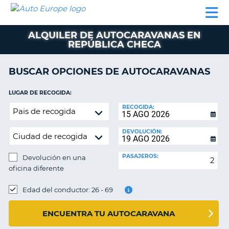
AUTO
ALQUILER
ALQUILER
ALQUILER DE
EUROPE
DE
DE
COLABORADORES
AYUDA
AUTOCARAVANAS
COCHES
COCHES
ALQUILER DE AUTOCARAVANAS EN
REPÚBLICA CHECA
ALQUILER
DE
AUTOCARAVANAS
BUSCAR OPCIONES DE AUTOCARAVANAS
AR
COLABORADORES
LUGAR DE RECOGIDA:
AYUDA
Devolución
RECOGIDA:
en
MI
una
CUENTA
DEVOLUCIÓN:
oficina
GESTIONAR
diferente
PASAJEROS:
Devolución en una
MI
oficina diferente
RESERVA
LUGAR
ESPAÑA
DE
Edad del conductor: 26 - 69
DEVOLUCIÓN:
ENCUENTRA TU AUTOCARAVANA