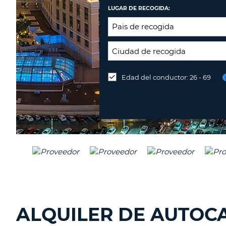
LUGAR DE RECOGIDA:
LUGAR
DE
Edad del conductor: 26 - 69
Devolución
DEVOLUCIÓN:
en
una
oficina
diferente
ALQUILER DE AUTOC