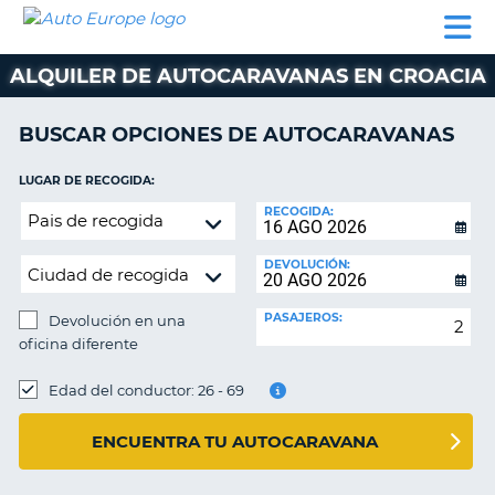
AUTO
ALQUILER
ALQUILER
ALQUILER DE
EUROPE
DE
DE
COLABORADORES
AYUDA
AUTOCARAVANAS
COCHES
COCHES
ALQUILER DE AUTOCARAVANAS EN CROACIA
ALQUILER
DE
BUSCAR OPCIONES DE AUTOCARAVANAS
AUTOCARAVANAS
LUGAR DE RECOGIDA:
AR
COLABORADORES
Devolución
RECOGIDA:
AYUDA
en
una
MI
DEVOLUCIÓN:
oficina
CUENTA
diferente
PASAJEROS:
Devolución en una
GESTIONAR
oficina diferente
MI
RESERVA
LUGAR
DE
Edad del conductor: 26 - 69
DEVOLUCIÓN:
ESPAÑA
ENCUENTRA TU AUTOCARAVANA