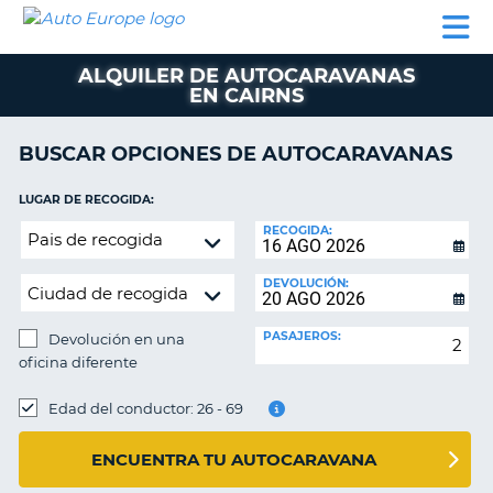
AUTO
ALQUILER
ALQUILER
ALQUILER DE
EUROPE
DE
DE
COLABORADORES
AYUDA
AUTOCARAVANAS
COCHES
COCHES
ALQUILER DE AUTOCARAVANAS
EN CAIRNS
ALQUILER
DE
AUTOCARAVANAS
BUSCAR OPCIONES DE AUTOCARAVANAS
AR
COLABORADORES
LUGAR DE RECOGIDA:
AYUDA
Devolución
RECOGIDA:
en
MI
una
CUENTA
DEVOLUCIÓN:
oficina
GESTIONAR
diferente
PASAJEROS:
Devolución en una
MI
oficina diferente
RESERVA
LUGAR
ESPAÑA
DE
Edad del conductor: 26 - 69
DEVOLUCIÓN:
ENCUENTRA TU AUTOCARAVANA