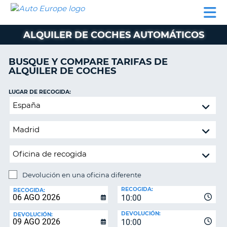
AUTO
ALQUILER
ALQUILER
ALQUILER DE
EUROPE
DE
DE
COLABORADORES
AYUDA
AUTOCARAVANAS
COCHES
COCHES
ALQUILER DE COCHES AUTOMÁTICOS
ALQUILER
DE
BUSQUE Y COMPARE TARIFAS DE
AUTOCARAVANAS
ALQUILER DE COCHES
AR
COLABORADORES
LUGAR DE RECOGIDA:
AYUDA
Devolución
en
MI
una
CUENTA
oficina
GESTIONAR
diferente
MI
RESERVA
Devolución en una oficina diferente
LUGAR
ESPAÑA
RECOGIDA:
DE
RECOGIDA:
10:00
DEVOLUCIÓN:
DEVOLUCIÓN:
DEVOLUCIÓN:
10:00